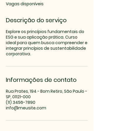
e
Vagas disponíveis
r
r
a
Descrição do serviço
d
o
Explore os princípios fundamentais do
ESG e sua aplicação prática. Curso
ideal para quem busca compreender e
integrar princípios de sustentabilidade
corporativa.
Informações de contato
Rua Prates, 194 - Bom Retiro, São Paulo -
SP, 01121-000
(11) 3456-7890
info@meusite.com