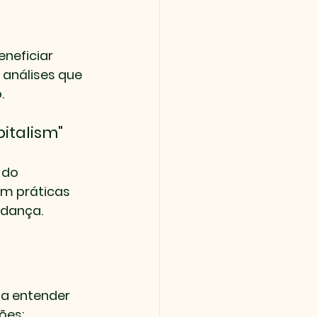
neficiar 
análises que 
.
italism"
 do 
m práticas 
dança.
 a entender 
ões: