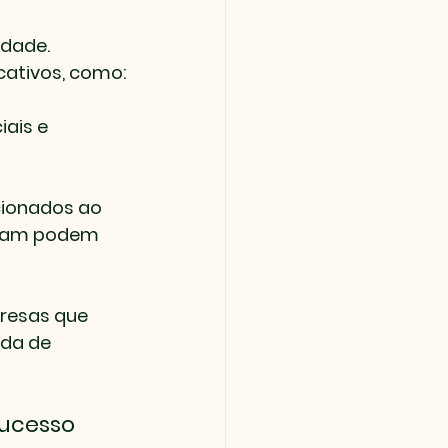
dade. 
cativos, como:
ais e 
cionados ao 
ptam podem 
resas que 
da de 
ucesso