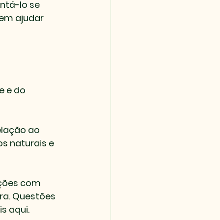
tá-lo se 
dem ajudar 
e e do 
lação ao 
s naturais e 
ações com 
ra. Questões 
s aqui.