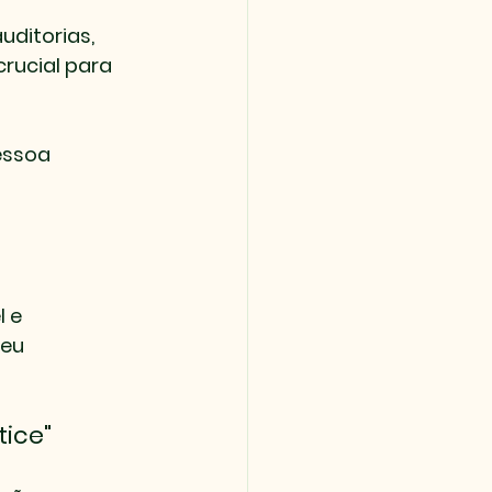
uditorias, 
rucial para 
essoa 
 e 
eu 
tice"