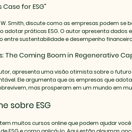
s Case for ESG"
id W. Smith, discute como as empresas podem se be
o adotar práticas ESG. O autor apresenta dados e 
 entre sustentabilidade e desempenho financeiro
s: The Coming Boom in Regenerative Cap
autor, apresenta uma visão otimista sobre o futuro
ntável. Ele argumenta que as empresas que adota
sobrevivem, mas prosperam em um mundo em mu
ne sobre ESG
istem muitos cursos online que podem ajudar você
 de ESG e como aplicá-lo. Aqui estão algumas opç