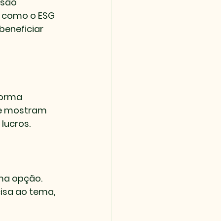
isão 
 como o ESG 
eneficiar 
forma 
ue mostram 
lucros.
ma opção. 
isa ao tema, 