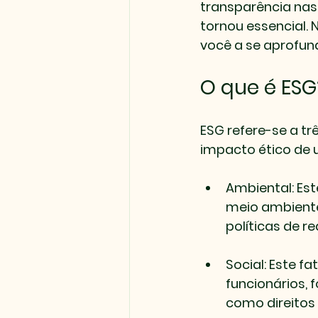
transparência nas
tornou essencial. 
você a se aprofun
O que é ESG
ESG refere-se a tr
impacto ético de
Ambiental
: E
meio ambiente.
políticas de 
Social
: Este f
funcionários, 
como direitos