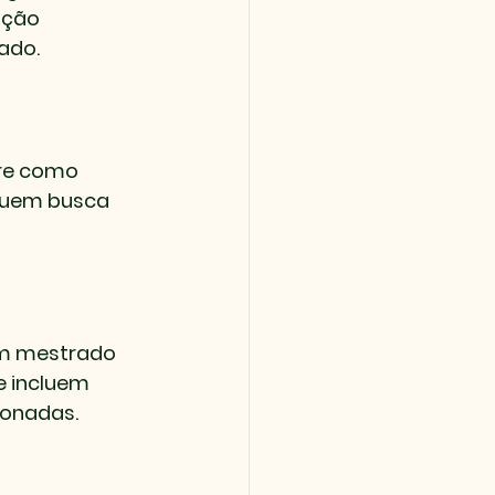
ição 
ado.
re como 
quem busca 
m mestrado 
 incluem 
ionadas.