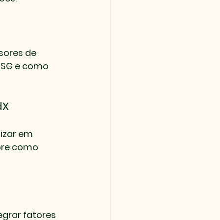
sores de 
ESG e como 
dX
izar em 
bre como 
grar fatores 