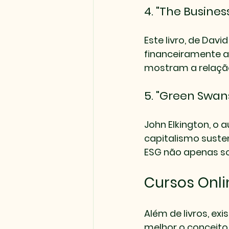
4. "The Busines
Este livro, de Dav
financeiramente a
mostram a relação
5. "Green Swan
John Elkington, o 
capitalismo suste
ESG não apenas 
Cursos Onli
Além de livros, ex
melhor o conceito