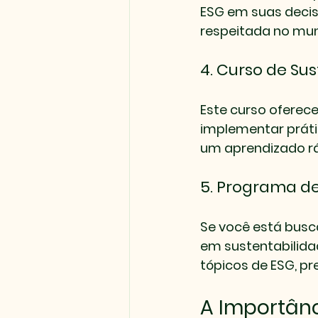
ESG em suas decisõ
respeitada no mun
4. Curso de Su
Este curso oferec
implementar prát
um aprendizado rá
5. Programa d
Se você está bus
em sustentabilida
tópicos de ESG, p
A Importân