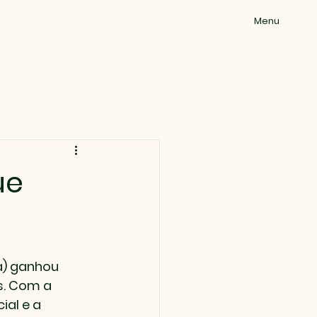
Menu
ue
a) ganhou 
. Com a 
al e a 